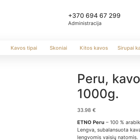
+370 694 67 299
Administracija
Kavos tipai
Skoniai
Kitos kavos
Sirupai k
Peru, kav
1000g.
33.98
€
ETNO Peru
– 100 % arabik
Lengva, subalansuota kava 
lengvomis vaisių natomis.