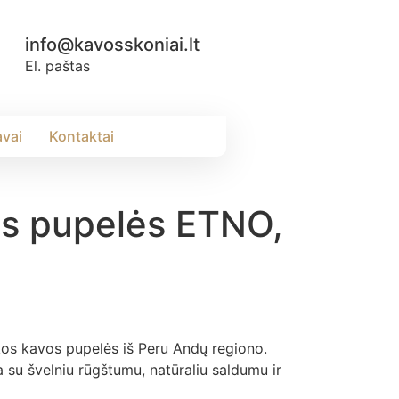
info@kavosskoniai.lt
El. paštas
avai
Kontaktai
os pupelės ETNO,
os kavos pupelės iš Peru Andų regiono.
su švelniu rūgštumu, natūraliu saldumu ir