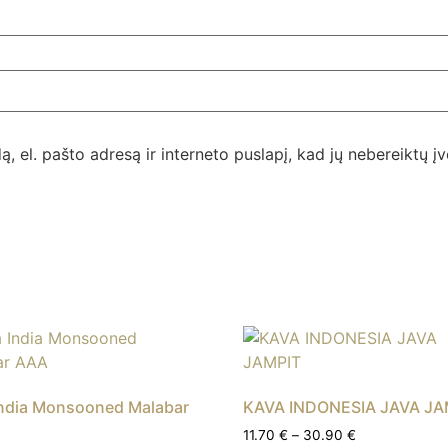
, el. pašto adresą ir interneto puslapį, kad jų nebereiktų įve
India Monsooned Malabar
KAVA INDONESIA JAVA JA
11.70
€
–
30.90
€