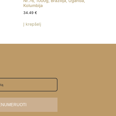
Nr.76, 1000g, Brazilija, Uganda,
Kolumbija
34.49
€
Į krepšelį
ENUMERUOTI