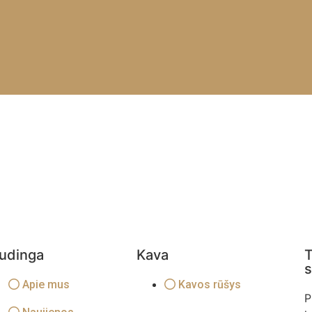
udinga
Kava
T
s
Apie mus
Kavos rūšys
P