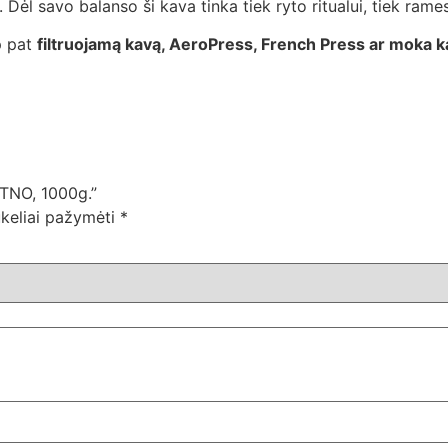
Dėl savo balanso ši kava tinka tiek ryto ritualui, tiek rame
ip pat
filtruojamą kavą, AeroPress, French Press ar moka k
ETNO, 1000g.”
ukeliai pažymėti
*