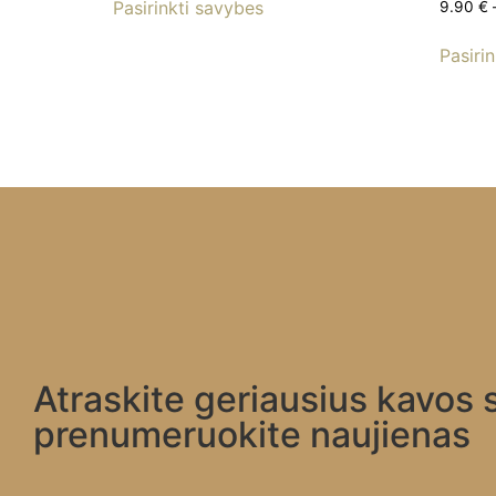
Pasirinkti savybes
9.90
€
Pasiri
Atraskite geriausius kavos 
prenumeruokite naujienas