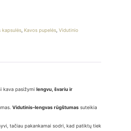
 kapsulės
,
Kavos pupelės
,
Vidutinio
Ši kava pasižymi
lengvu, švariu ir
dumas.
Vidutinis–lengvas rūgštumas
suteikia
syvi, tačiau pakankamai sodri, kad patiktų tiek