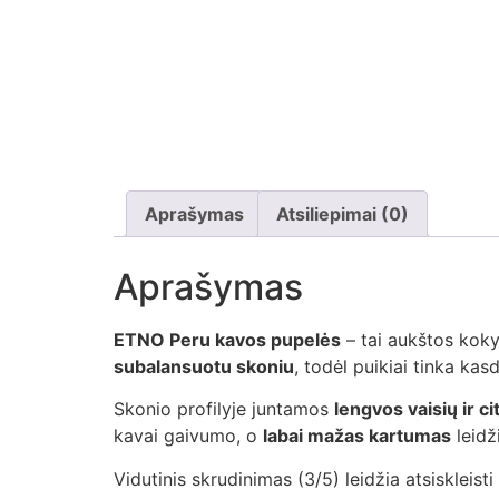
Aprašymas
Atsiliepimai (0)
Aprašymas
ETNO Peru kavos pupelės
– tai aukštos kok
subalansuotu skoniu
, todėl puikiai tinka ka
Skonio profilyje juntamos
lengvos vaisių ir ci
kavai gaivumo, o
labai mažas kartumas
leidži
Vidutinis skrudinimas (3/5) leidžia atsiskleis