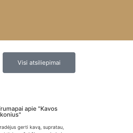
Visi atsiliepimai
rumapai apie "Kavos
konius"
radėjus gerti kavą, supratau,