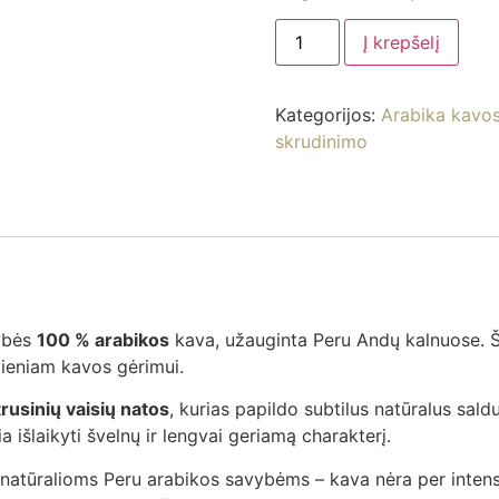
Į krepšelį
Kategorijos:
Arabika kavos
skrudinimo
ybės
100 % arabikos
kava, užauginta Peru Andų kalnuose. 
sdieniam kavos gėrimui.
trusinių vaisių natos
, kurias papildo subtilus natūralus sal
a išlaikyti švelnų ir lengvai geriamą charakterį.
ti natūralioms Peru arabikos savybėms – kava nėra per inten