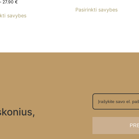
–
27.90
€
Pasirinkti savybes
nkti savybes
skonius,
PR