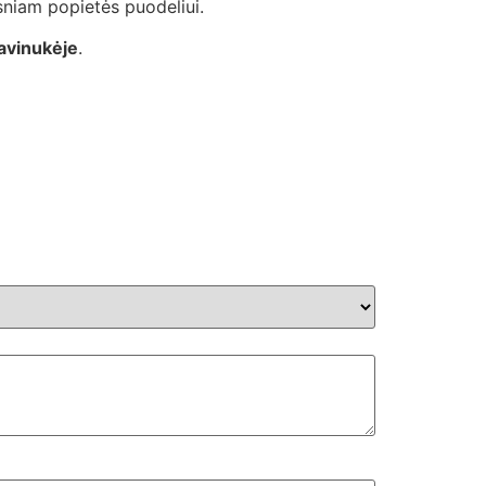
sniam popietės puodeliui.
avinukėje
.