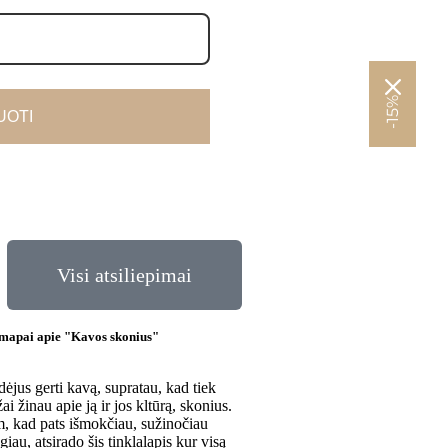
-15%
OTI
Visi atsiliepimai
mapai apie "Kavos skonius"
dėjus gerti kavą, supratau, kad tiek
ai žinau apie ją ir jos kltūrą, skonius.
, kad pats išmokčiau, sužinočiau
giau, atsirado šis tinklalapis kur visą