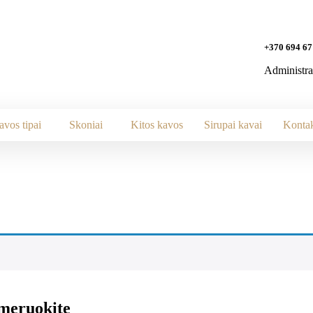
+370 694 67
Administra
avos tipai
Skoniai
Kitos kavos
Sirupai kavai
Kontak
umeruokite