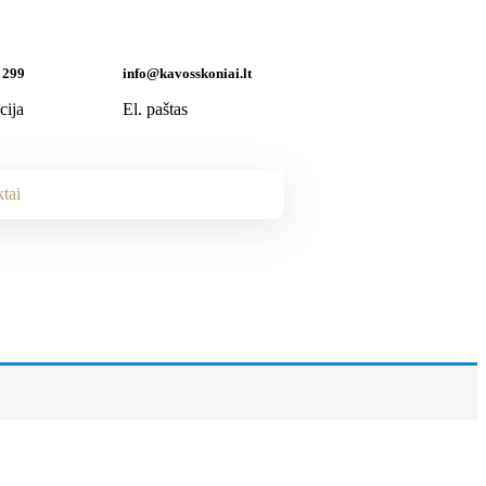
 299
info@kavosskoniai.lt
cija
El. paštas
tai