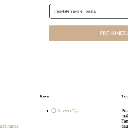
PRENUMERU
Kava
Tru
Kavos rūšys
Pra
maž
Tam
grąžinimas
dau