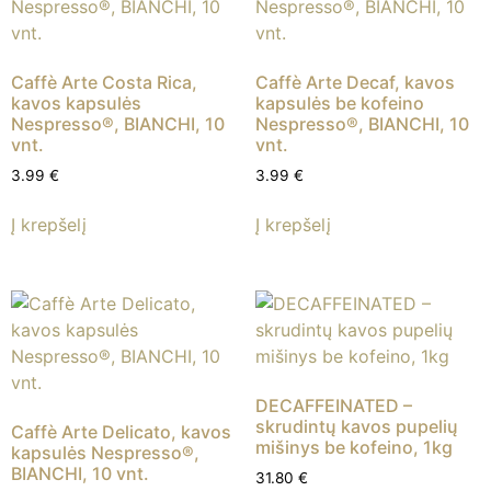
Caffè Arte Costa Rica,
Caffè Arte Decaf, kavos
kavos kapsulės
kapsulės be kofeino
Nespresso®, BIANCHI, 10
Nespresso®, BIANCHI, 10
vnt.
vnt.
3.99
€
3.99
€
Į krepšelį
Į krepšelį
DECAFFEINATED –
skrudintų kavos pupelių
Caffè Arte Delicato, kavos
mišinys be kofeino, 1kg
kapsulės Nespresso®,
BIANCHI, 10 vnt.
31.80
€