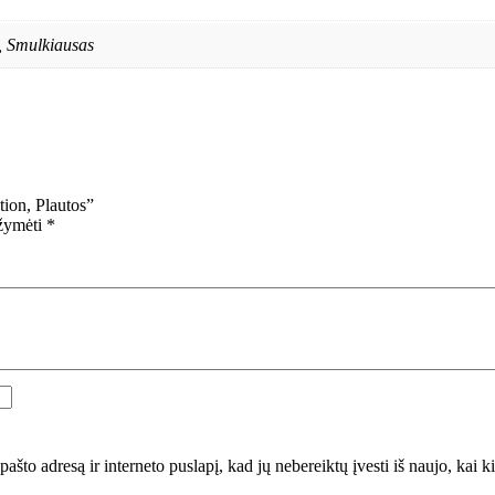
s, Smulkiausas
ion, Plautos”
ažymėti
*
pašto adresą ir interneto puslapį, kad jų nebereiktų įvesti iš naujo, kai k