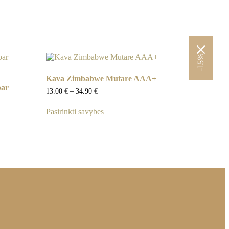
-15%
Kava Zimbabwe Mutare AAA+
bar
Price
13.00
€
–
34.90
€
range:
This
13.00 €
Pasirinkti savybes
product
through
has
34.90 €
multiple
variants.
The
options
may
be
chosen
on
the
product
page