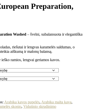
uropean Preparation,
aration Washed
– švelni, subalansuota ir elegantiška
ladas, riešutai ir lengvas karamelės saldumas, o
teikia aiškumą ir malonų balansą.
e ieško ramios, lengvai geriamos kavos.
os:
Arabika kavos pupelės
,
Arabika malta kava
,
ramelės skonio
,
Vidutinio skrudinimo