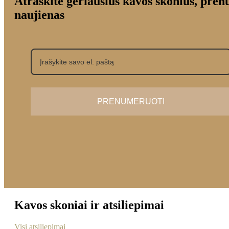
Atraskite geriausius kavos skonius, pre
naujienas
PRENUMERUOTI
Kavos skoniai ir atsiliepimai
Visi atsiliepimai