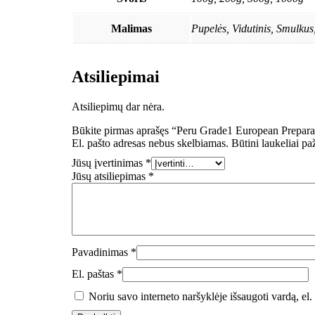
Malimas
Pupelės, Vidutinis, Smulku
Atsiliepimai
Atsiliepimų dar nėra.
Būkite pirmas aprašęs “Peru Grade1 European Preparat
El. pašto adresas nebus skelbiamas.
Būtini laukeliai p
Jūsų įvertinimas
*
Jūsų atsiliepimas
*
Pavadinimas
*
El. paštas
*
Noriu savo interneto naršyklėje išsaugoti vardą, el. 