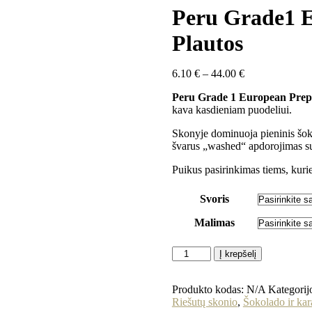
Peru Grade1 E
Plautos
Price
6.10
€
–
44.00
€
range:
Peru Grade 1 European Prep
6.10 €
kava kasdieniam puodeliui.
through
44.00 €
Skonyje dominuoja pieninis šoko
švarus „washed“ apdorojimas su
Puikus pasirinkimas tiems, kuri
Svoris
Malimas
produkto
Į krepšelį
kiekis:
Peru
Grade1
Produkto kodas:
N/A
Kategorij
European
Riešutų skonio
,
Šokolado ir ka