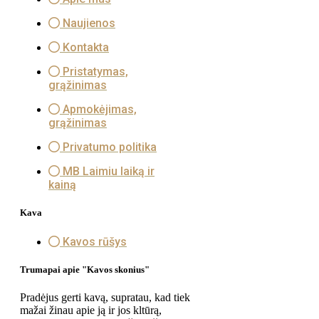
Naujienos
Kontakta
Pristatymas,
grąžinimas
Apmokėjimas,
grąžinimas
Privatumo politika
MB Laimiu laiką ir
kainą
Kava
Kavos rūšys
Trumapai apie "Kavos skonius"
Pradėjus gerti kavą, supratau, kad tiek
mažai žinau apie ją ir jos kltūrą,