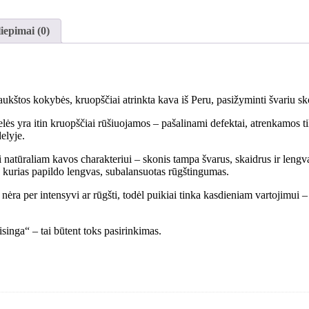
Preparation,
Plautos
liepimai (0)
aukštos kokybės, kruopščiai atrinkta kava iš Peru, pasižyminti švariu sk
ės yra itin kruopščiai rūšiuojamos – pašalinami defektai, atrenkamos ti
elyje.
 natūraliam kavos charakteriui – skonis tampa švarus, skaidrus ir lengv
, kurias papildo lengvas, subalansuotas rūgštingumas.
. Ji nėra per intensyvi ar rūgšti, todėl puikiai tinka kasdieniam vartojimu
eisinga“ – tai būtent toks pasirinkimas.