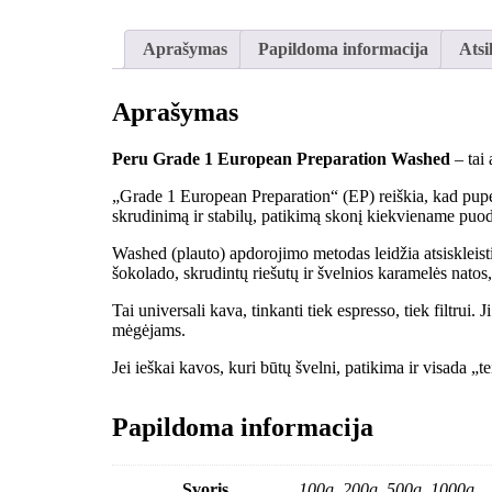
Aprašymas
Papildoma informacija
Atsi
Aprašymas
Peru Grade 1 European Preparation Washed
– tai 
„Grade 1 European Preparation“ (EP) reiškia, kad pupel
skrudinimą ir stabilų, patikimą skonį kiekviename puod
Washed (plauto) apdorojimo metodas leidžia atsiskleisti
šokolado, skrudintų riešutų ir švelnios karamelės natos
Tai universali kava, tinkanti tiek espresso, tiek filtrui
mėgėjams.
Jei ieškai kavos, kuri būtų švelni, patikima ir visada „t
Papildoma informacija
Svoris
100g, 200g, 500g, 1000g