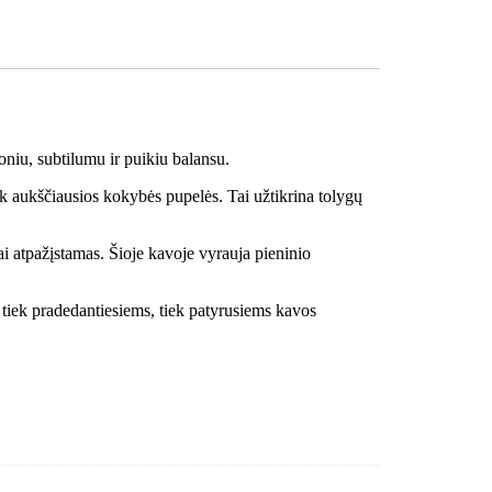
oniu, subtilumu ir puikiu balansu.
k aukščiausios kokybės pupelės. Tai užtikrina tolygų
ai atpažįstamas. Šioje kavoje vyrauja pieninio
i – tiek pradedantiesiems, tiek patyrusiems kavos