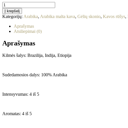
produkto
kiekis:
Į krepšelį
Malta
Kategorijų:
Arabika
,
Arabika malta kava
,
Gėlių skonio
,
Kavos rūšys
,
kava
Must
Aprašymas
„Puro
Atsiliepimai (0)
Arabica“,
250
Aprašymas
g
Kilmės šalys: Brazilija, Indija, Etiopija
Sudedamosios dalys: 100% Arabika
Intensyvumas: 4 iš 5
Aromatas: 4 iš 5