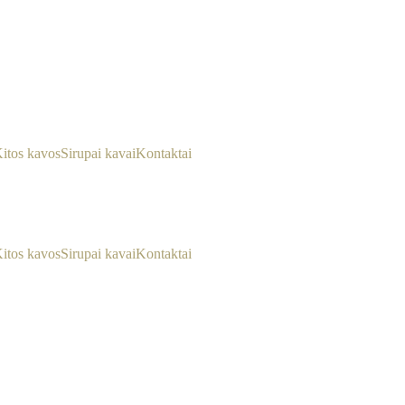
itos kavos
Sirupai kavai
Kontaktai
itos kavos
Sirupai kavai
Kontaktai