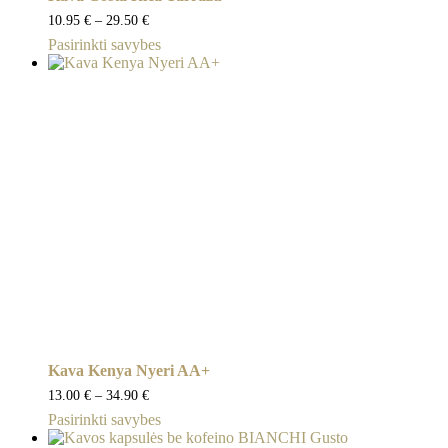
Price
10.95
€
–
29.50
€
range:
This
Pasirinkti savybes
10.95 €
product
through
has
29.50 €
multiple
variants.
The
options
may
be
chosen
on
the
product
page
Kava Kenya Nyeri AA+
Price
13.00
€
–
34.90
€
range:
This
Pasirinkti savybes
13.00 €
product
through