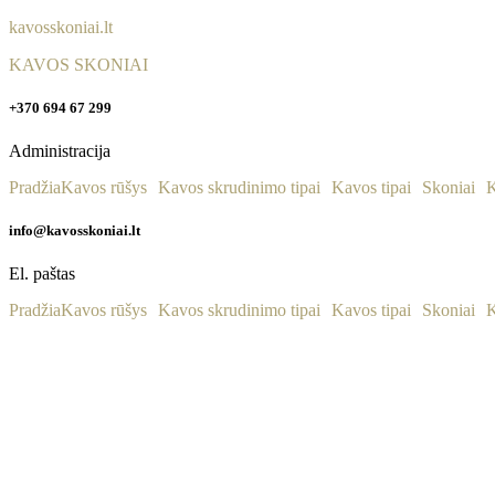
kavosskoniai.lt
KAVOS SKONIAI
+370 694 67 299
Administracija
Pradžia
Kavos rūšys
Kavos skrudinimo tipai
Kavos tipai
Skoniai
K
info@kavosskoniai.lt
El. paštas
Pradžia
Kavos rūšys
Kavos skrudinimo tipai
Kavos tipai
Skoniai
K