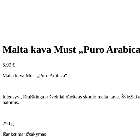
Malta kava Must „Puro Arabica
5.99
€
Malta kava Must „Puro Arabica“
Intensyvi, išraiškinga ir švelniai rūgštaus skonio malta kava. Šviežia
natomis.
250 g
Išankstinis užsakymas