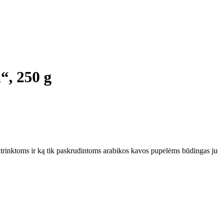
“, 250 g
i atrinktoms ir ką tik paskrudintoms arabikos kavos pupelėms būdingas j