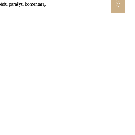
-15%
orėsiu parašyti komentarą.