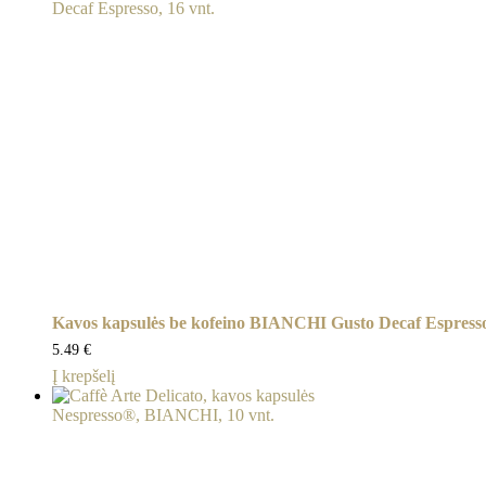
has
34.90 €
multiple
variants.
The
options
may
be
chosen
on
the
product
page
Kavos kapsulės be kofeino BIANCHI Gusto Decaf Espresso,
5.49
€
Į krepšelį