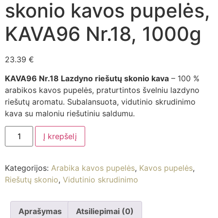
skonio kavos pupelės,
KAVA96 Nr.18, 1000g
23.39
€
KAVA96 Nr.18 Lazdyno riešutų skonio kava
– 100 %
arabikos kavos pupelės, praturtintos švelniu lazdyno
riešutų aromatu. Subalansuota, vidutinio skrudinimo
kava su maloniu riešutiniu saldumu.
Į krepšelį
Kategorijos:
Arabika kavos pupelės
,
Kavos pupelės
,
Riešutų skonio
,
Vidutinio skrudinimo
Aprašymas
Atsiliepimai (0)