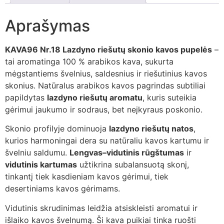
Aprašymas
KAVA96 Nr.18 Lazdyno riešutų skonio kavos pupelės
–
tai aromatinga 100 % arabikos kava, sukurta
mėgstantiems švelnius, saldesnius ir riešutinius kavos
skonius. Natūralus arabikos kavos pagrindas subtiliai
papildytas
lazdyno riešutų aromatu
, kuris suteikia
gėrimui jaukumo ir sodraus, bet neįkyraus poskonio.
Skonio profilyje dominuoja
lazdyno riešutų natos
,
kurios harmoningai dera su natūraliu kavos kartumu ir
švelniu saldumu.
Lengvas–vidutinis rūgštumas
ir
vidutinis kartumas
užtikrina subalansuotą skonį,
tinkantį tiek kasdieniam kavos gėrimui, tiek
desertiniams kavos gėrimams.
Vidutinis skrudinimas leidžia atsiskleisti aromatui ir
išlaiko kavos švelnumą. Ši kava puikiai tinka ruošti