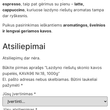
espresso
, taip pat gėrimus su pienu –
latte,
cappuccino
, kuriuose lazdyno riešutų aromatas tampa
dar ryškesnis.
Puikus pasirinkimas ieškantiems
aromatingos, švelnios
ir lengvai geriamos kavos
.
Atsiliepimai
Atsiliepimų dar nėra.
Būkite pirmas aprašęs “Lazdyno riešutų skonio kavos
pupelės, KAVA96 Nr.18, 1000g”
El. pašto adresas nebus skelbiamas.
Būtini laukeliai
pažymėti
*
Jūsų įvertinimas
*
Jūsų atsiliepimas
*