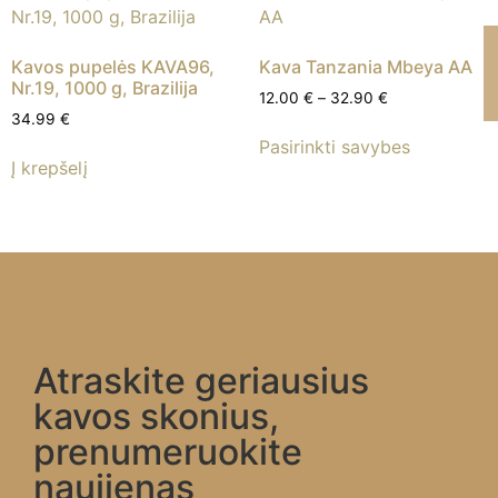
Kavos pupelės KAVA96,
Kava Tanzania Mbeya AA
Nr.19, 1000 g, Brazilija
12.00
€
–
32.90
€
34.99
€
Pasirinkti savybes
Į krepšelį
Atraskite geriausius
kavos skonius,
prenumeruokite
naujienas