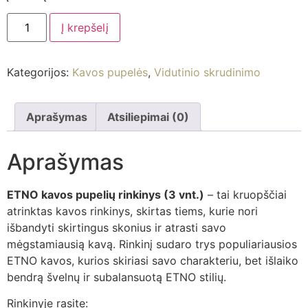
Į krepšelį
Kategorijos:
Kavos pupelės
,
Vidutinio skrudinimo
Aprašymas
Atsiliepimai (0)
Aprašymas
ETNO kavos pupelių rinkinys (3 vnt.)
– tai kruopščiai
atrinktas kavos rinkinys, skirtas tiems, kurie nori
išbandyti skirtingus skonius ir atrasti savo
mėgstamiausią kavą. Rinkinį sudaro trys populiariausios
ETNO kavos, kurios skiriasi savo charakteriu, bet išlaiko
bendrą švelnų ir subalansuotą ETNO stilių.
Rinkinyje rasite: