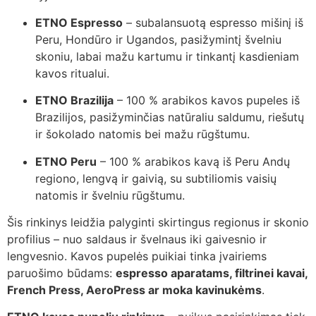
ETNO Espresso
– subalansuotą espresso mišinį iš
Peru, Hondūro ir Ugandos, pasižymintį švelniu
skoniu, labai mažu kartumu ir tinkantį kasdieniam
kavos ritualui.
ETNO Brazilija
– 100 % arabikos kavos pupeles iš
Brazilijos, pasižyminčias natūraliu saldumu, riešutų
ir šokolado natomis bei mažu rūgštumu.
ETNO Peru
– 100 % arabikos kavą iš Peru Andų
regiono, lengvą ir gaivią, su subtiliomis vaisių
natomis ir švelniu rūgštumu.
Šis rinkinys leidžia palyginti skirtingus regionus ir skonio
profilius – nuo saldaus ir švelnaus iki gaivesnio ir
lengvesnio. Kavos pupelės puikiai tinka įvairiems
paruošimo būdams:
espresso aparatams, filtrinei kavai,
French Press, AeroPress ar moka kavinukėms
.