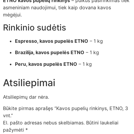
ETNO kavos pupelių rinkinys
– puikus pasirinkimas tiek
asmeniniam naudojimui, tiek kaip dovana kavos
mėgėjui.
Rinkinio sudėtis
Espresso, kavos pupelės ETNO
– 1 kg
Brazilija, kavos pupelės ETNO
– 1 kg
Peru, kavos pupelės ETNO
– 1 kg
Atsiliepimai
Atsiliepimų dar nėra.
Būkite pirmas aprašęs “Kavos pupelių rinkinys, ETNO, 3
vnt.”
El. pašto adresas nebus skelbiamas.
Būtini laukeliai
pažymėti
*