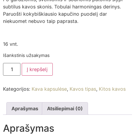
subtilus kavos skonis. Tobulai harmoningas derinys.
Paruošti kokybiškiausio kapučino puodelį dar
niekuomet nebuvo taip paprasta.
16 vnt.
Išankstinis užsakymas
Į krepšelį
Kategorijos:
Kava kapsulėse
,
Kavos tipas
,
Kitos kavos
Aprašymas
Atsiliepimai (0)
Aprašymas