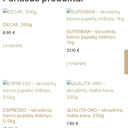
DECAF, 200g
SUPERBAR – skrudintų
8.90
€
kavos pupelių mišinys,
1kg
Į krepšelį
31.10
€
Į krepšelį
ESPRESSO – skrudintų
QUALITA ORO – skrudinta,
kavos pupelių mišinys,
malta kava, 250g
0.5kg
7.90
€