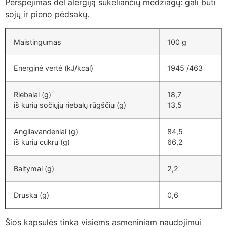
Perspėjimas dėl alergiją sukeliančių medžiagų: gali būti
sojų ir pieno pėdsakų.
Maistingumas
100 g
Energinė vertė (kJ/kcal)
1945 /463
Riebalai (g)
18,7
iš kurių sočiųjų riebalų rūgščių (g)
13,5
Angliavandeniai (g)
84,5
iš kurių cukrų (g)
66,2
Baltymai (g)
2,2
Druska (g)
0,6
Šios kapsulės tinka visiems asmeniniam naudojimui