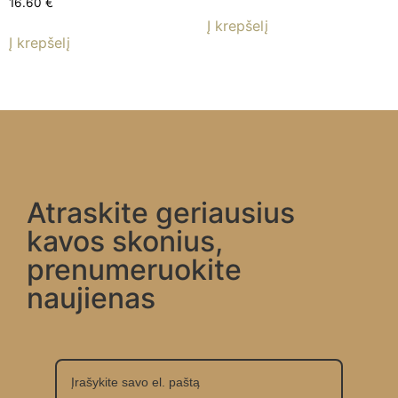
16.60
€
Į krepšelį
Į krepšelį
Atraskite geriausius
kavos skonius,
prenumeruokite
naujienas