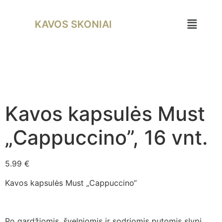
KAVOS SKONIAI
Kavos kapsulės Must
„Cappuccino”, 16 vnt.
5.99
€
Kavos kapsulės Must „Cappuccino“
Po gardžiomis, švelniomis ir sodriomis putomis slypi