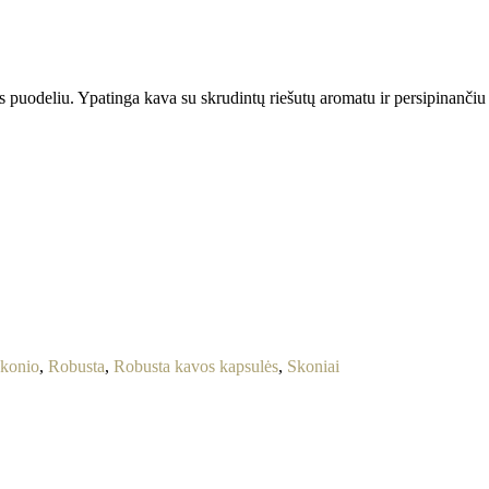
odeliu. Ypatinga kava su skrudintų riešutų aromatu ir persipinančiu
skonio
,
Robusta
,
Robusta kavos kapsulės
,
Skoniai