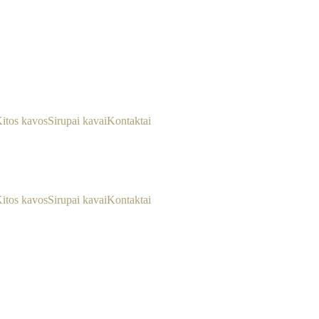
itos kavos
Sirupai kavai
Kontaktai
itos kavos
Sirupai kavai
Kontaktai