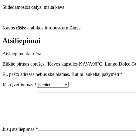
16
Sudedamosios dalys: malta kava
vnt.
Kavos rūšis: arabikos ir robustos mišinys
Atsiliepimai
Atsiliepimų dar nėra.
Būkite pirmas aprašęs “Kavos kapsulės KAVA96°C, Lungo Dolce Gus
El. pašto adresas nebus skelbiamas.
Būtini laukeliai pažymėti
*
Jūsų įvertinimas
*
Jūsų atsiliepimas
*