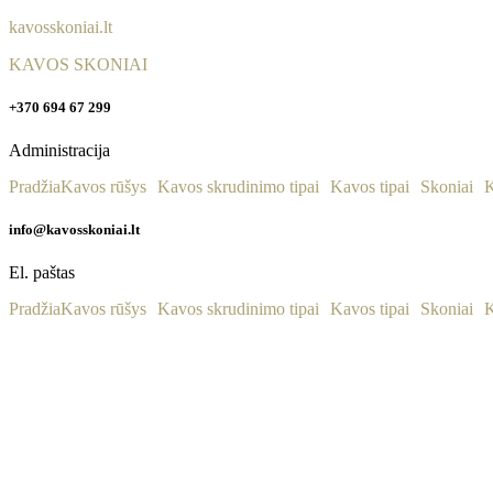
kavosskoniai.lt
KAVOS SKONIAI
+370 694 67 299
Administracija
Pradžia
Kavos rūšys
Kavos skrudinimo tipai
Kavos tipai
Skoniai
K
info@kavosskoniai.lt
El. paštas
Pradžia
Kavos rūšys
Kavos skrudinimo tipai
Kavos tipai
Skoniai
K