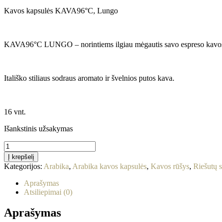
Kavos kapsulės KAVA96°C, Lungo
KAVA96°C LUNGO – norintiems ilgiau mėgautis savo espreso kavos pu
Itališko stiliaus sodraus aromato ir švelnios putos kava.
16 vnt.
Išankstinis užsakymas
produkto
kiekis:
Į krepšelį
Kavos
Kategorijos:
Arabika
,
Arabika kavos kapsulės
,
Kavos rūšys
,
Riešutų 
kapsulės
KAVA96°C,
Aprašymas
Lungo
Atsiliepimai (0)
Dolce
Gusto®
Aprašymas
aparatui,