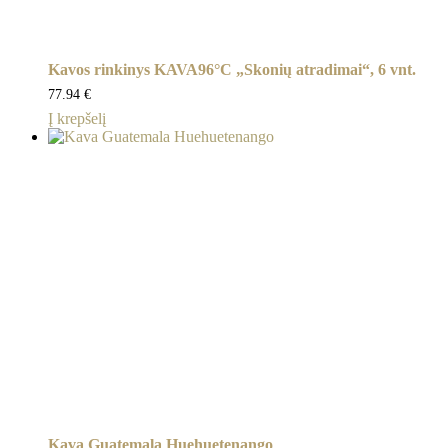
Kavos rinkinys KAVA96°C „Skonių atradimai“, 6 vnt.
77.94
€
Į krepšelį
Kava Guatemala Huehuetenango