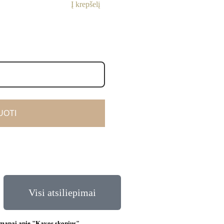
Į krepšelį
OTI
Visi atsiliepimai
mapai apie "Kavos skonius"