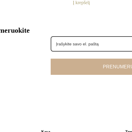
Į krepšelį
umeruokite
PRENUMERU
Kava
Tru