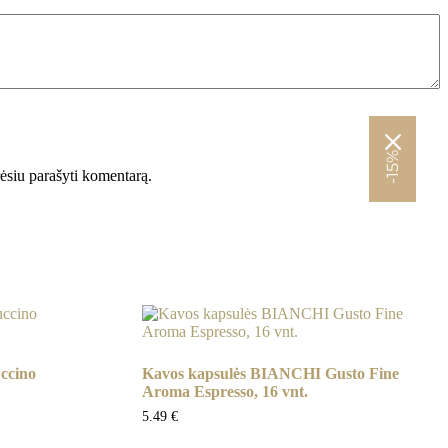
-15%
orėsiu parašyti komentarą.
ccino
Kavos kapsulės BIANCHI Gusto Fine
Aroma Espresso, 16 vnt.
5.49
€