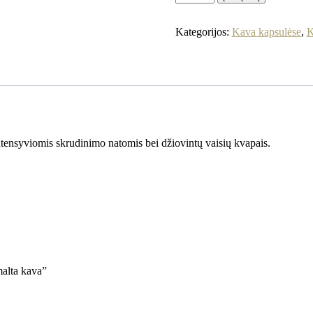
Kategorijos:
Kava kapsulėse
,
K
i intensyviomis skrudinimo natomis bei džiovintų vaisių kvapais.
malta kava”