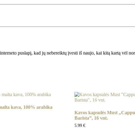
interneto puslapį, kad jų nebereiktų įvesti iš naujo, kai kitą kartą vėl n
lta kava, 100% arabika
Kavos kapsulės Must „Cappu
Barista”, 16 vnt.
5.99
€