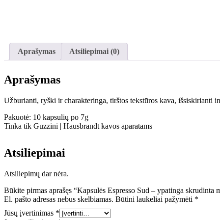
Aprašymas
Atsiliepimai (0)
Aprašymas
Užburianti, ryški ir charakteringa, tirštos tekstūros kava, išsiskiriant
Pakuotė: 10 kapsulių po 7g
Tinka tik Guzzini | Hausbrandt kavos aparatams
Atsiliepimai
Atsiliepimų dar nėra.
Būkite pirmas aprašęs “Kapsulės Espresso Sud – ypatinga skrudinta 
El. pašto adresas nebus skelbiamas.
Būtini laukeliai pažymėti
*
Jūsų įvertinimas
*