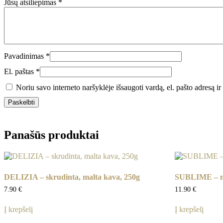
Jūsų atsiliepimas
*
Pavadinimas
*
El. paštas
*
Noriu savo interneto naršyklėje išsaugoti vardą, el. pašto adresą ir 
Panašūs produktai
DELIZIA – skrudinta, malta kava, 250g
SUBLIME – ma
7.90
€
11.90
€
Į krepšelį
Į krepšelį