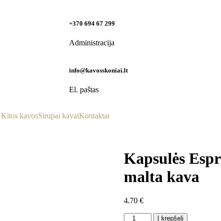
+370 694 67 299
Administracija
info@kavosskoniai.lt
El. paštas
Kitos kavos
Sirupai kavai
Kontaktai
Kapsulės Espr
malta kava
4.70
€
Į krepšelį