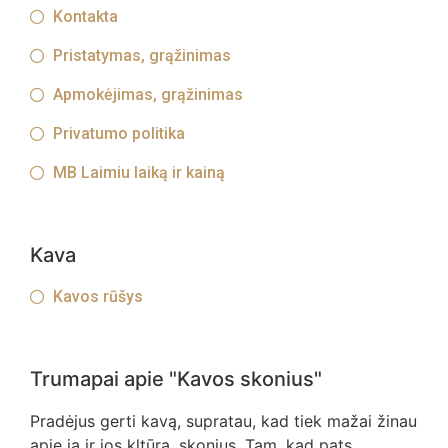
Kontakta
Pristatymas, grąžinimas
Apmokėjimas, grąžinimas
Privatumo politika
MB Laimiu laiką ir kainą
Kava
Kavos rūšys
Trumapai apie "Kavos skonius"
Pradėjus gerti kavą, supratau, kad tiek mažai žinau
apie ją ir jos kltūrą, skonius. Tam, kad pats