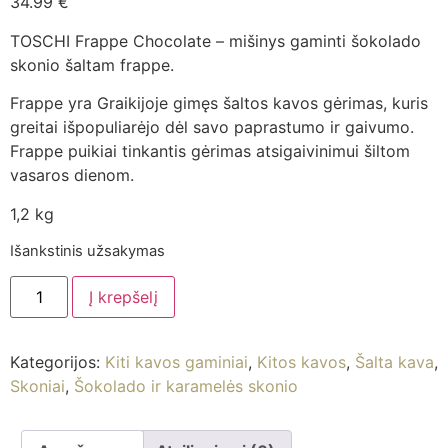
34.99
€
TOSCHI Frappe Chocolate – mišinys gaminti šokolado
skonio šaltam frappe.
Frappe yra Graikijoje gimęs šaltos kavos gėrimas, kuris
greitai išpopuliarėjo dėl savo paprastumo ir gaivumo.
Frappe puikiai tinkantis gėrimas atsigaivinimui šiltom
vasaros dienom.
1,2 kg
Išankstinis užsakymas
Į krepšelį
Kategorijos:
Kiti kavos gaminiai
,
Kitos kavos
,
Šalta kava
,
Skoniai
,
Šokolado ir karamelės skonio