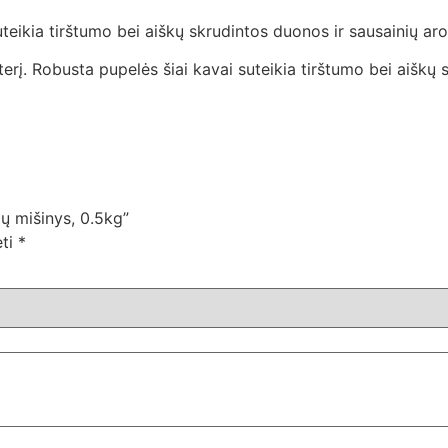
suteikia tirštumo bei aiškų skrudintos duonos ir sausainių ar
kterį. Robusta pupelės šiai kavai suteikia tirštumo bei aiškų
ų mišinys, 0.5kg”
ėti
*