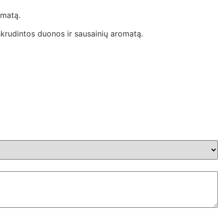
omatą.
 skrudintos duonos ir sausainių aromatą.