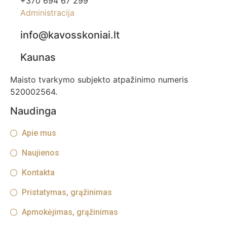
+370 694 67 299
Administracija
info@kavosskoniai.lt
Kaunas
Maisto tvarkymo subjekto atpažinimo numeris
520002564.
Naudinga
Apie mus
Naujienos
Kontakta
Pristatymas, grąžinimas
Apmokėjimas, grąžinimas