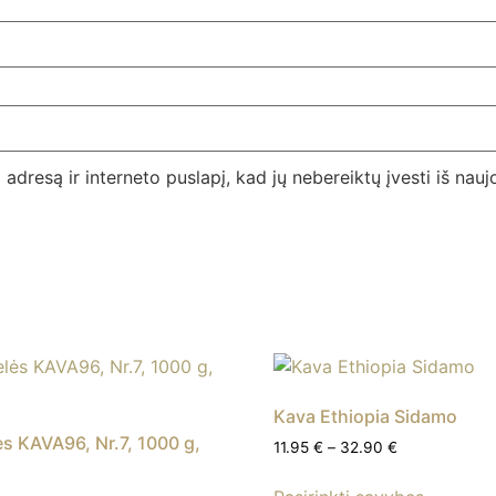
 adresą ir interneto puslapį, kad jų nebereiktų įvesti iš nauj
Kava Ethiopia Sidamo
s KAVA96, Nr.7, 1000 g,
Price
11.95
€
–
32.90
€
range:
This
11.95 €