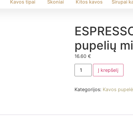
Kavos tipai
Skoniai
Kitos kavos
Sirupai k
ESPRESSO 
pupelių mi
16.60
€
produkto
Į krepšelį
kiekis:
ESPRESSO
–
skrudintų
Kategorijos:
Kavos pupelė
kavos
pupelių
mišinys,
0.5kg