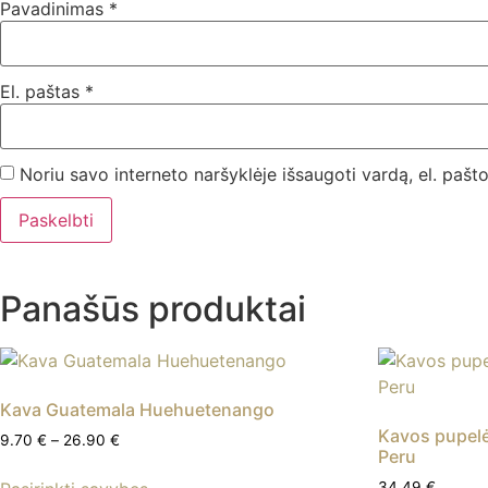
Pavadinimas
*
El. paštas
*
Noriu savo interneto naršyklėje išsaugoti vardą, el. pašto
Panašūs produktai
Kava Guatemala Huehuetenango
Kavos pupelė
Price
9.70
€
–
26.90
€
Peru
range:
This
9.70 €
34.49
€