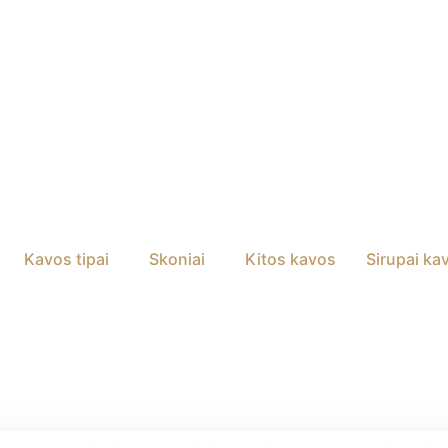
Kavos tipai
Skoniai
Kitos kavos
Sirupai ka