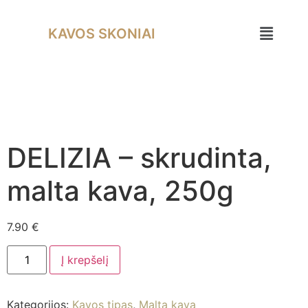
KAVOS SKONIAI
DELIZIA – skrudinta,
malta kava, 250g
7.90
€
Į krepšelį
Kategorijos:
Kavos tipas
,
Malta kava