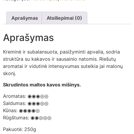
Aprašymas
Atsiliepimai (0)
Aprašymas
Kreminė ir subalansuota, pasižyminti apvalia, sodria
struktūra su kakavos ir sausainio natomis. Riešutų
aromatai ir vidutinė intensyvumas suteikia jai malonų
skonį.
Skrudintos maltos kavos mišinys.
Aromatas: ◉◉◉◎◎
Saldumas: ◉◉◉◎◎
Kūnas: ◉◉◉◉◎
Rūgštumas: ◉◉◎◎◎
Pakuotė: 250g