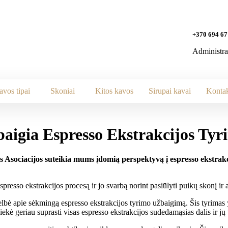
+370 694 67
Administra
avos tipai
Skoniai
Kitos kavos
Sirupai kavai
Kontak
baigia Espresso Ekstrakcijos Tyr
 Asociacijos suteikia mums įdomią perspektyvą į espresso ekstrakci
ė apie sėkmingą espresso ekstrakcijos tyrimo užbaigimą. Šis tyrimas yra
iekė geriau suprasti visas espresso ekstrakcijos sudedamąsias dalis ir jų