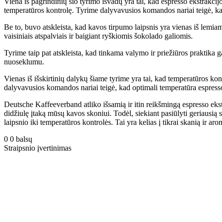
Viena iš pagrindinių šio tyrimo išvadų yra tai, kad espresso ekstrakcijo
temperatūros kontrolę. Tyrime dalyvavusios komandos nariai teigė, kad 
Be to, buvo atskleista, kad kavos tirpumo laipsnis yra vienas iš lemiam
vaisiniais atspalviais ir baigiant ryškiomis šokolado galiomis.
Tyrime taip pat atskleista, kad tinkama valymo ir priežiūros praktika ga
nuoseklumu.
Vienas iš išskirtinių dalykų šiame tyrime yra tai, kad temperatūros kon
dalyvavusios komandos nariai teigė, kad optimali temperatūra espress
Deutsche Kaffeeverband atliko išsamią ir itin reikšmingą espresso ekst
didžiulę įtaką mūsų kavos skoniui. Todėl, siekiant pasiūlyti geriausią 
laipsnio iki temperatūros kontrolės. Tai yra kelias į tikrai skanią ir 
0
0
balsų
Straipsnio įvertinimas