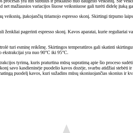
s procesas yra itin subtilus ir priklauso nuo daugelio veiksnių. Šie veik
net mažiausios variacijos šiuose veiksniuose gali turėti didelę įtaką ga
ų veiksnių, įtakojančių tiriamojo espresso skonį. Skirtingi tirpumo laips
li ženkliai pagerinti espresso skonį. Kavos aparatai, kurie reguliariai va
trolė turi esminę reikšmę. Skirtingos temperatūros gali skatinti skirtingu
o ekstrakcijai yra nuo 90°C iki 95°C.
rakcijos tyrimą, kuris praturtina mūsų supratimą apie šio proceso sudėti
skonį savo kasdieninėje puodelio kavos dozėje, svarbu atidžiai stebėti i
aromatingą puodelį kavos, kuri sužadins mūsų skoniuojančias skonius ir k