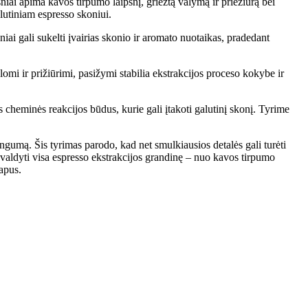
sniai apima kavos tirpumo laipsnį, griežtą valymą ir priežiūrą bei
lutiniam espresso skoniui.
niai gali sukelti įvairias skonio ir aromato nuotaikas, pradedant
lomi ir prižiūrimi, pasižymi stabilia ekstrakcijos proceso kokybe ir
s cheminės reakcijos būdus, kurie gali įtakoti galutinį skonį. Tyrime
ngumą. Šis tyrimas parodo, kad net smulkiausios detalės gali turėti
r valdyti visa espresso ekstrakcijos grandinę – nuo kavos tirpumo
vapus.