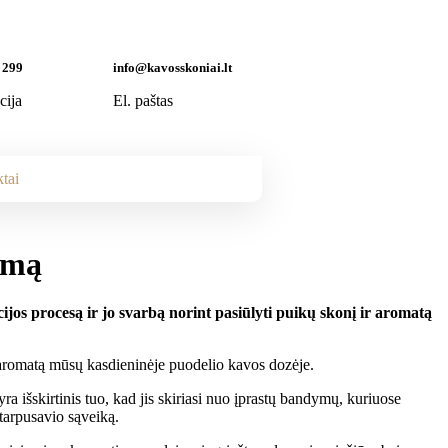
 299
info@kavosskoniai.lt
cija
El. paštas
tai
imą
jos procesą ir jo svarbą norint pasiūlyti puikų skonį ir aromatą
 išskirtinis tuo, kad jis skiriasi nuo įprastų bandymų, kuriuose
 tarpusavio sąveiką.