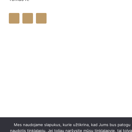
Mes naudojame slapukus, kurie užtikrina, kad Jums bus patogu
naudotis tinklalapiu. Jei toliau naršysite mūsų tinklalapyje, tai toly