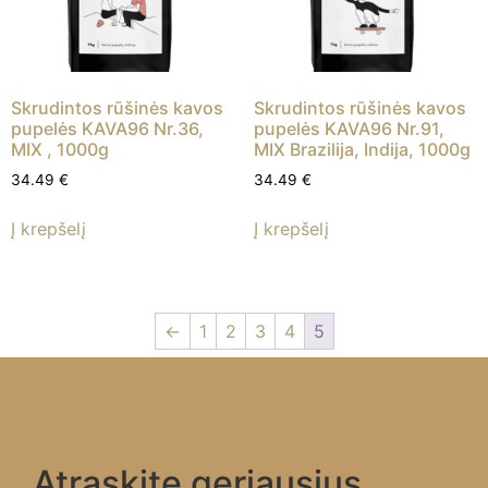
Skrudintos rūšinės kavos
Skrudintos rūšinės kavos
pupelės KAVA96 Nr.36,
pupelės KAVA96 Nr.91,
MIX , 1000g
MIX Brazilija, Indija, 1000g
34.49
€
34.49
€
Į krepšelį
Į krepšelį
←
1
2
3
4
5
Atraskite geriausius