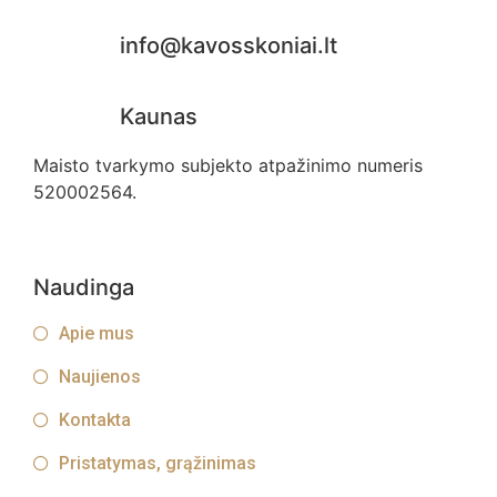
info@kavosskoniai.lt
Kaunas
Maisto tvarkymo subjekto atpažinimo numeris
520002564.
Naudinga
Apie mus
Naujienos
Kontakta
Pristatymas, grąžinimas